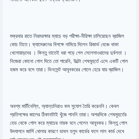
শুক্রবার রাতে নিয়মরক্ষার ম্যাচে বড় পরীক্ষা-নীরিক্ষা চালিয়েছেন ব্রাজিল
কোচ তিতে। ক্যামেরুনের বিপক্ষে নামিয়ে দিলেন রিজার্ভ বেঞ্চে থাকা
খেলোয়াড়দের । কিন্তু তাতেই ধরা পড়ে গেল সেলেসাওরাদের দুর্বলতা ।
নিজেরা কোনো গোল দিতে তো পারেনি, উল্টো শেষমুহুর্তে এসে একটি গোল
হজম করে বসে তারা। ভিনসেন্ট আবুবকরের গোলে হেরে যায় ব্রাজিল।
অবশ্য মার্টিনেল্লি, অ্যান্তনিরাও কম সুযোগ তৈরি করেননি। কেবল
প্রতিপক্ষের জালের ঠিকানাটাই খুঁজে পাননি তারা। অপরদিকে শেষমুহুর্তের
হেড থেকে গোল করে ম্যাচের নায়ক বনে গেলেন আবুবকর। কিন্তু গোল
উদযাপনে জার্সি খোলার কারণে ডাবল হলুদ কার্ডের ফলে লাল কার্ড দেখে