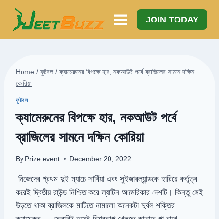
Skip
to
JOIN TODAY
content
Home
/
ফুটবল
/
ক্যামেরুনের বিপক্ষে হার, নকআউট পর্বে ব্রাজিলের সামনে দক্ষিন
কোরিয়া
ফুটবল
ক্যামেরুনের বিপক্ষে হার, নকআউট পর্বে
ব্রাজিলের সামনে দক্ষিন কোরিয়া
By
Prize event
December 20, 2022
নিজেদের প্রথম দুই ম্যাচে সার্বিয়া এবং সুইজারল্যান্ডকে হারিয়ে কর্তৃত্ব
করেই দ্বিতীয় রাউন্ড নিশ্চিত করে ল্যাটিন আমেরিকার দেশটি। কিন্তু সেই
উড়তে থাকা ব্রাজিলকে মাটিতে নামালো অনেকটা দুর্বল শক্তির
ক্যামেরুন। ফেবারিট হয়েই বিশ্বকাপ খেলতে কাতারে পা রাখে