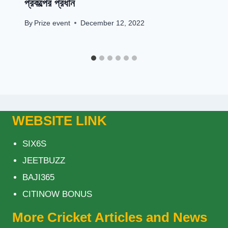
প্রকল্পের প্রধান
By
Prize event
December 12, 2022
WEBSITE LINK
SIX6S
JEETBUZZ
BAJI365
CITINOW BONUS
More Cricket Articles and News