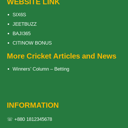
WEBSITE LINK
সফল,
সৌদি
SIX6S
আরবের
কোচ
JEETBUZZ
BAJI365
CITINOW BONUS
More Cricket Articles and News
Winners’ Column – Betting
INFORMATION
☏ +880 1812345678