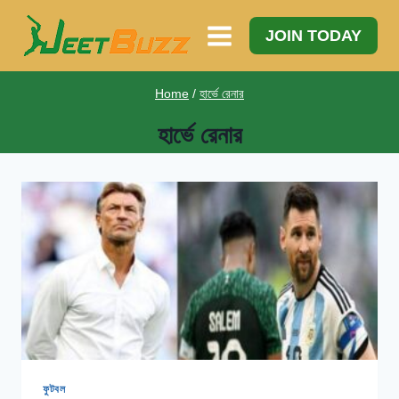
Skip
to
JOIN TODAY
content
Home
/
হার্ভে রেনার
হার্ভে রেনার
ফুটবল