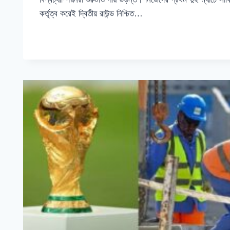
কর্তৃত্ব করেই দ্বিতীয় রাউন্ড নিশ্চিত…
ক্যামেরুনের
READ MORE
বিপক্ষে
হার,
নকআউট
পর্বে
ব্রাজিলের
সামনে
দক্ষিন
কোরিয়া