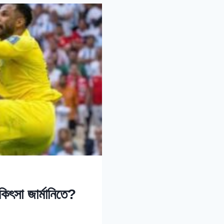
হুমকি
দিলেন
স্পেন
কোচ
িকিৎসা জার্মানিতে?