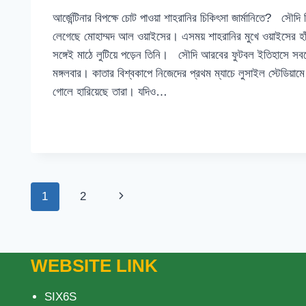
আর্জেন্টিনার বিপক্ষে চোট পাওয়া শাহরানির চিকিৎসা জার্মানিতে? সৌদি ডি
লেগেছে মোহাম্মদ আল ওয়াইসের। এসময় শাহরানির মুখে ওয়াইসের হাঁ
সঙ্গেই মাঠে লুটিয়ে পড়েন তিনি। সৌদি আরবের ফুটবল ইতিহাসে সব
মঙ্গলবার। কাতার বিশ্বকাপে নিজেদের প্রথম ম্যাচে লুসাইল স্টেডিয়ামে 
গোলে হারিয়েছে তারা। যদিও…
আর্জেন্টিনার
READ MORE
বিপক্ষে
চোট
পাওয়া
শাহরানির
Page
চিকিৎসা
Next
1
2
জার্মানিতে?
navigation
Page
WEBSITE LINK
SIX6S