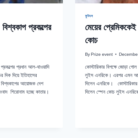
ফুটবল
বিশ্বকাপ প্রকল্পের
মেয়ের প্রেমিককেই 
কোচ
By
Prize event
December
্রকল্পের প্রধান আল-থাওয়াদি
কোস্টারিকার বিপক্ষে জোড়া গো
র দিক দিয়ে ইতিহাসের
লুইস এনরিকে। এরপর এমন আচ
নয়। বিশ্বকাপের আয়োজক দেশ
দিলেন এনরিকে। কোস্টারিকার ব
ংবাদ শিরোনাম হচ্ছে কাতার।
দিলেন স্পেন কোচ লুইস এনরিকে
মেয়ের
READ MORE
প্রেমিককেই
মাঠে
নামতে
না
দেওয়ার