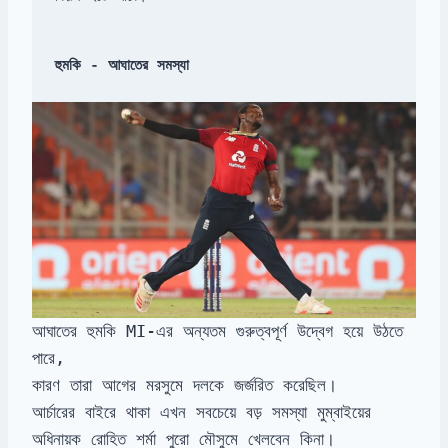
হুমকি - আঘাতের সমস্যা
আঘাতের হুমকি MI-এর অন্যতম গুরুত্বপূর্ণ উদ্বেগ হয়ে উঠতে
পারে,
কারণ তারা আগের মরসুমে দলকে জর্জরিত করেছিল।
আর্চারের বাইরে থাকা এখন সবচেয়ে বড় সমস্যা মুম্বাইয়ের
অধিনায়ক রোহিত শর্মা পুরো মৌসুমে খেলবেন কিনা।