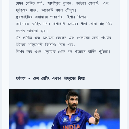
যেমন রোহিত শর্মা, জাসপ্রিত বুমরাহ, কাইরন পোলার্ড, এবং 
সূর্যকুমার যাদব, আরেকটি সফল মৌসুম।

ফ্র্যাঞ্চাইজির অসামান্য পারফর্মার, ইশান কিশান,

অধিনায়ক রোহিত শর্মার পাশাপাশি অর্ডারের শীর্ষে খোলা বাহু দিয়ে 
স্বাগত জানানো হবে।

টিম ডেভিড এবং ডিওয়াল্ড ব্রেভিস এবং পোলার্ডের মতো পাওয়ার 
হিটাররা শক্তিশালী ফিনিশিং দিতে পারে,

বিশেষ করে এখন স্কোয়াড থেকে বাদ পড়েছেন হার্দিক পান্ডিয়া।

দুর্বলতা - ডেথ বোলিং এখনও উদ্বেগের বিষয়