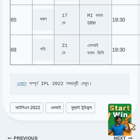
17 
MI বনাম 
65
19:30
মঙ্গল
মে
SRH
21 
এমআই 
69
19:30
শনি
মে
বনাম ডিসি
এখানে
 সম্পূর্ণ IPL 2022 সময়সূচী দেখুন।
Post
#
আইপিএল 2022
#
এমআই
#
মুম্বাই ইন্ডিয়ান্স
Tags:
Post
PREVIOUS
NEXT