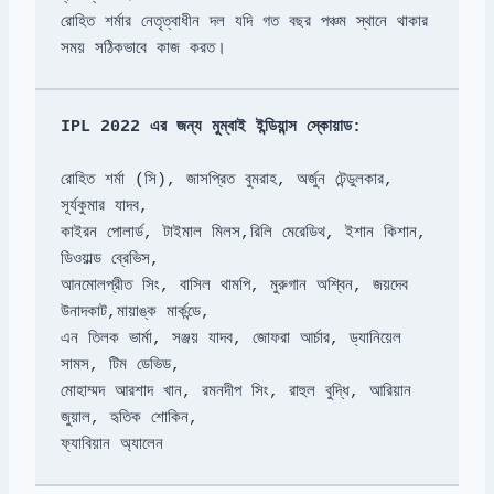
রোহিত শর্মার নেতৃত্বাধীন দল যদি গত বছর পঞ্চম স্থানে থাকার 
সময় সঠিকভাবে কাজ করত।
IPL 2022 এর জন্য মুম্বাই ইন্ডিয়ান্স স্কোয়াড:

রোহিত শর্মা (সি), জাসপ্রিত বুমরাহ, অর্জুন টেন্ডুলকার, 
সূর্যকুমার যাদব,

কাইরন পোলার্ড, টাইমাল মিলস,
রিলি মেরেডিথ, ইশান কিশান, 
ডিওয়াল্ড ব্রেভিস, 

আনমোলপ্রীত সিং, বাসিল থামপি, মুরুগান অশ্বিন, জয়দেব 
উনাদকাট,
মায়াঙ্ক মার্কন্ডে, 

এন তিলক ভার্মা, সঞ্জয় যাদব, জোফরা আর্চার, ড্যানিয়েল 
মোহাম্মদ আরশাদ খান, রমনদীপ সিং, রাহুল বুদ্ধি, আরিয়ান 
জুয়াল, হৃতিক শোকিন, 

ফ্যাবিয়ান অ্যালেন