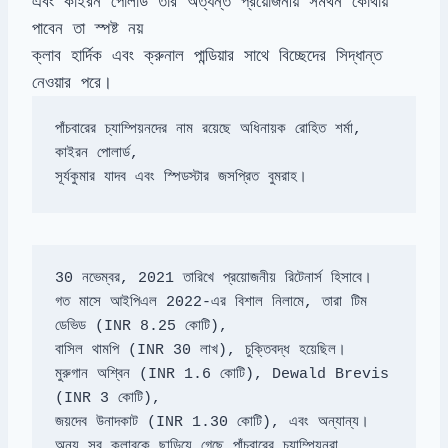
এবং কাইরন পোলার্ড তার অত্যন্ত প্রয়োজনীয় সমর্থন কোথায়
পাবেন তা স্পষ্ট নয়
ক্লাব হার্দিক এবং ক্রুনাল পান্ডিয়ার সাথে বিচ্ছেদের সিদ্ধান্ত
নেওয়ার পরে।
পাঁচবারের চ্যাম্পিয়নদের নাম রয়েছে অধিনায়ক রোহিত শর্মা, 
কাইরন পোলার্ড, 

সূর্যকুমার যাদব এবং স্পিডস্টার জসপ্রিত বুমরাহ।
গত মাসে আইপিএল 2022-এর বিশাল নিলামে, তারা টিম 
ডেভিড (INR 8.25 কোটি), 

বাসিল থামপি (INR 30 লাখ), চুক্তিবদ্ধ হয়েছিল।

মুরুগান অশ্বিন (INR 1.6 কোটি), Dewald Brevis 
(INR 3 কোটি), 

জয়দেব উনাদকাট (INR 1.30 কোটি), এবং অন্যান্য।

অন্য সব ক্লাবকে ছাড়িয়ে গেছে পাঁচবারের চ্যাম্পিয়নরা
