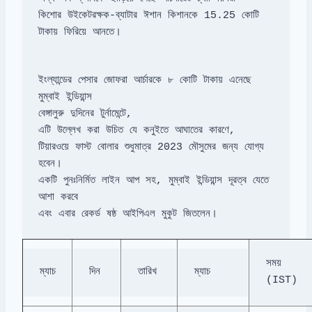
কিশোর উইকেটরক্ষক-ব্যাটার ঈশান কিশানকে 15.25 কোটি 
টাকায় ফিরিয়ে আনতে।
ইংল্যান্ডের পেসার জোফরা আর্চারকে ৮ কোটি টাকায় এনেছে 
বেঙ্গালুরু দুদিনের টুর্নামেন্টে,

এটি উল্লেখ করা উচিত যে কনুইতে আঘাতের কারণে,

টিয়ারওয়ে ফাস্ট বোলার শুধুমাত্র 2023 মৌসুমের জন্য যোগ্য 
হবেন।

একটি পুনঃনির্মিত লাইন আপ সহ, মুম্বাই ইন্ডিয়ান্স দূরত্ব যেতে 
আশা করবে

এবং এবার রেকর্ড ষষ্ঠ আইপিএল মুকুট জিতলেন।
সময় 
ম্যাচ
দিন
তারিখ
ম্যাচ
(IST)