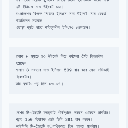
এর মধ্যে ওয়েস্ট ইন্ডিজের বিপক্ষে টেস্টে হ্যাটট্রিক করেন এবং 
বাংলাদেশের বিপক্ষে সিরিজে ইনিংসে সাত উইকেট নিয়ে রেকর্ড 
এছাড়া ব্যাট হাতে দায়িত্বশীল ইনিংসও খেলেছেন।
রাবাদা ৮ ম্যাচে ৪৩ উইকেট নিয়ে বর্ষসেরা টেস্ট ক্রিকেটার 
মালান 8 ম্যাচের সাত ইনিংসে 509 রান করে সেরা ওডিআই 
তার ব্যাটিং গড় ছিল ৮৩.৮৪।
আইসিসি টি-টোয়েন্টি র‌্যাঙ্কিংয়ে তিন নম্বরে মার্করাম।