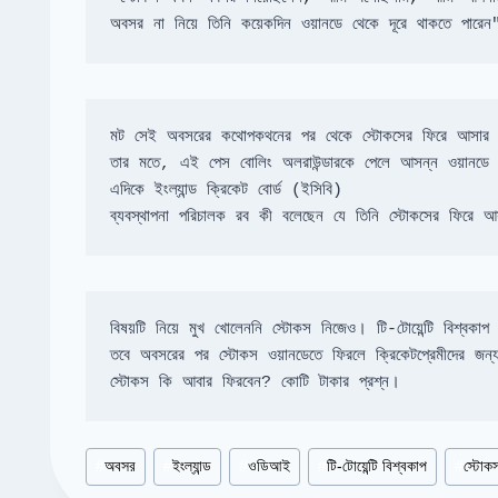
অবসর না নিয়ে তিনি কয়েকদিন ওয়ানডে থেকে দূরে থাকতে পারে
ব্যবস্থাপনা পরিচালক রব কী বলেছেন যে তিনি স্টোকসের ফিরে আ
তবে অবসরের পর স্টোকস ওয়ানডেতে ফিরলে ক্রিকেটপ্রেমীদের জন
স্টোকস কি আবার ফিরবেন? কোটি টাকার প্রশ্ন।
Post
#
অবসর
#
ইংল্যান্ড
#
ওডিআই
#
টি-টোয়েন্টি বিশ্বকাপ
#
স্টোক
Tags: