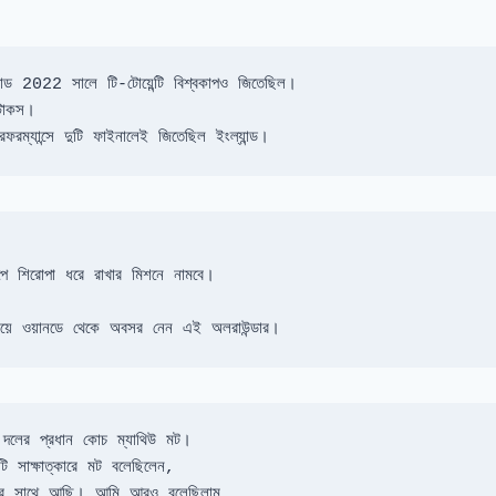
ম্যান্সে দুটি ফাইনালেই জিতেছিল ইংল্যান্ড।
য়ে ওয়ানডে থেকে অবসর নেন এই অলরাউন্ডার।
 সাক্ষাত্কারে মট বলেছিলেন, 

ার সাথে আছি। আমি আরও বলেছিলাম, 
