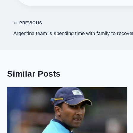
Post
PREVIOUS
Argentina team is spending time with family to recove
navigation
Similar Posts