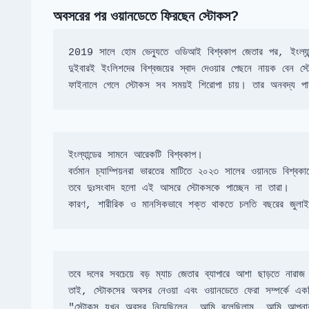
অবসরের পর ওয়ানডেতে ফিরছেন স্টোকস?
ফাইনালে গেলে স্টোকস সব সময়ই শিরোপা চায়। তার অনবদ্য পারফর
কারণ, শারীরিক ও মানসিকভাবে শক্ত থাকতে চলতি বছরের জুলাই
তাই, স্টোকসের অবসর নেওয়া এবং ওয়ানডেতে ফেরা সম্পর্কে একটি
"স্টোকস যখন অবসর নিয়েছিলেন, আমি বলেছিলাম, আমি আপন