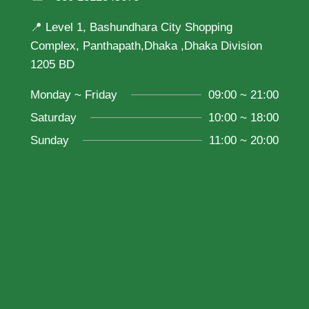
📍 Level 1, Bashundhara City Shopping
Complex, Panthapath,Dhaka ,Dhaka Division
1205 BD
Monday ~ Friday
09:00 ~ 21:00
Saturday
10:00 ~ 18:00
Sunday
11:00 ~ 20:00