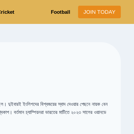
JOIN TODAY
ricket
Football
। দুইবারই ইংলিশদের বিশ্বজয়ের স্বাদ দেওয়ার পেছনে নায়ক বেন
বকাপ। বর্তমান চ্যাম্পিয়নরা ভারতের মাটিতে ২০২৩ সালের ওয়ানডে