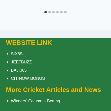
WEBSITE LINK
SIX6S
JEETBUZZ
BAJI365
CITINOW BONUS
More Cricket Articles and News
Winners’ Column – Betting