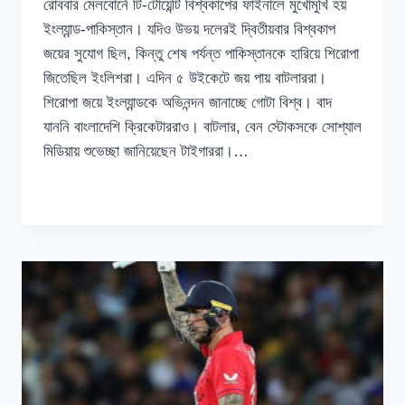
রোববার মেলবোর্নে টি-টোয়েন্টি বিশ্বকাপের ফাইনালে মুখোমুখি হয়
ইংল্যান্ড-পাকিস্তান। যদিও উভয় দলেরই দ্বিতীয়বার বিশ্বকাপ
জয়ের সুযোগ ছিল, কিন্তু শেষ পর্যন্ত পাকিস্তানকে হারিয়ে শিরোপা
জিতেছিল ইংলিশরা। এদিন ৫ উইকেটে জয় পায় বাটলাররা।
শিরোপা জয়ে ইংল্যান্ডকে অভিনন্দন জানাচ্ছে গোটা বিশ্ব। বাদ
যাননি বাংলাদেশি ক্রিকেটাররাও। বাটলার, বেন স্টোকসকে সোশ্যাল
মিডিয়ায় শুভেচ্ছা জানিয়েছেন টাইগাররা।…
ইংল্যান্ডের
READ MORE
বিশ্বকাপ
জয়ে
অভিনন্দন
জানিয়েছেন
মুশফিক-
তাসকিন