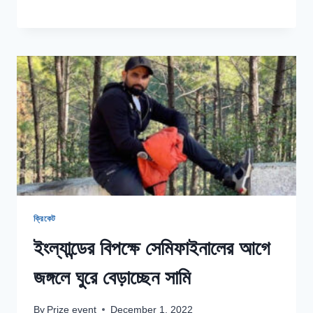
READ MORE
হয়ে
আবার
বিশ্বকাপ
খেলব
ভাবিনি:
হেলস
ক্রিকেট
ইংল্যান্ডের বিপক্ষে সেমিফাইনালের আগে
জঙ্গলে ঘুরে বেড়াচ্ছেন সামি
By
Prize event
December 1, 2022