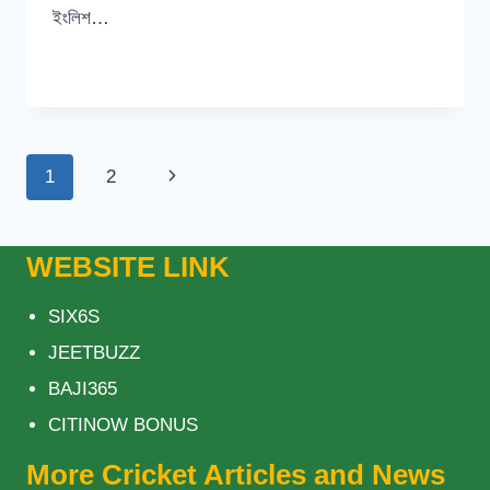
ইংলিশ…
সেমিফাইনালে
READ MORE
ভারতকে
হারাতে
প্রস্তুত
ইংল্যান্ড
Page
Next
1
2
navigation
Page
WEBSITE LINK
SIX6S
JEETBUZZ
BAJI365
CITINOW BONUS
More Cricket Articles and News