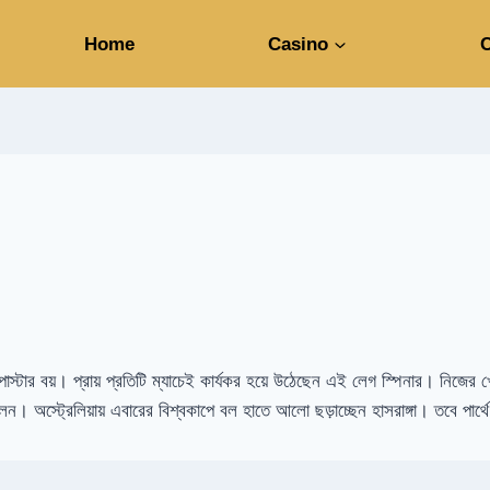
Home
Casino
C
টের পোস্টার বয়। প্রায় প্রতিটি ম্যাচেই কার্যকর হয়ে উঠেছেন এই লেগ স্পিনার। নিজের 
ন। অস্ট্রেলিয়ায় এবারের বিশ্বকাপে বল হাতে আলো ছড়াচ্ছেন হাসরাঙ্গা। তবে পার্থে স