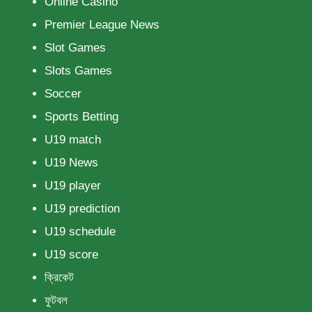
Online Casino
Premier League News
Slot Games
Slots Games
Soccer
Sports Betting
U19 match
U19 News
U19 player
U19 prediction
U19 schedule
U19 score
ক্রিকেট
ফুটবল