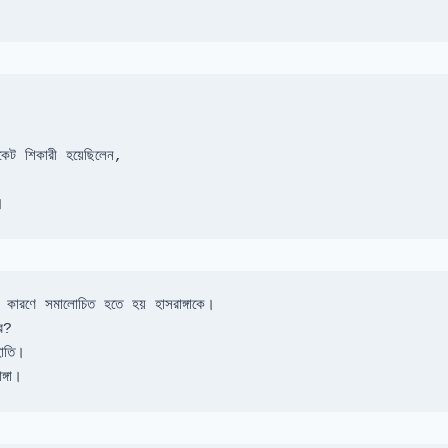
ইকেট শিকারী হয়েছিলেন, 

।
্গা।