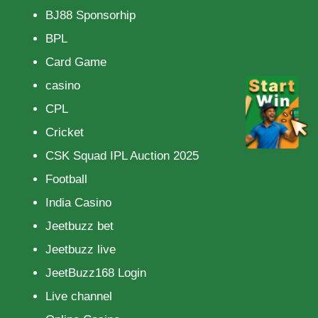
BJ88 Sponsorhip
BPL
Card Game
casino
CPL
Cricket
CSK Squad IPL Auction 2025
Football
India Casino
Jeetbuzz bet
Jeetbuzz live
JeetBuzz168 Login
Live channel