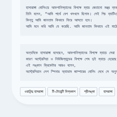
কিন্তু আমি জানতাম কিভাবে ফিরে আসতে হবে। 

আমি মনে করি আমি যে করেছি. আমি জানতাম কিভাবে এই মাঠের 
এই লঙ্কান ক্রিকেটার আরও বলেন, 

অস্ট্রেলিয়ান লেগ স্পিনার অ্যাডাম জাম্পারের বোলিং দেখে সে অ
Post
#
ওয়ানিন্দু হাসরাঙ্গা
#
টি-টোয়েন্টি বিশ্বকাপ
#
শ্রীলঙ্কা
#
হাসরাঙ্গা
Tags: