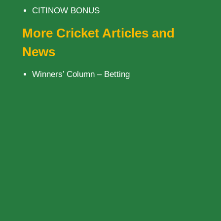
CITINOW BONUS
More Cricket Articles and
News
Winners’ Column – Betting