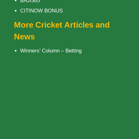
BAJI365
CITINOW BONUS
More Cricket Articles and
News
Winners’ Column – Betting