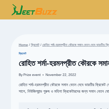
Skip
to
content
Home
/
ক্রিকেট
/
রোহিত শর্মা-হরমনপ্রীত কৌরকে সমান বেতন দেবে ভারতীয় ক্র
ক্রিকেট
রোহিত শর্মা-হরমনপ্রীত কৌরকে সমান 
By
Prize event
November 22, 2022
রোহিত শর্মা-হরমনপ্রীত কৌরকে সমান বেতন দেবে ভারতীয় ক্রিকেট বোর
সালে, নিউজিল্যান্ড পুরুষ ও মহিলা ক্রিকেটারদের জন্য সমান বেতন