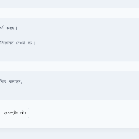
নিয়ে বলেছেন,

#
হরমনপ্রীত কৌর