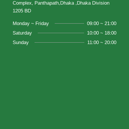
Complex, Panthapath,Dhaka ,Dhaka Division
1205 BD
Monday ~ Friday
09:00 ~ 21:00
Saturday
10:00 ~ 18:00
Sunday
11:00 ~ 20:00