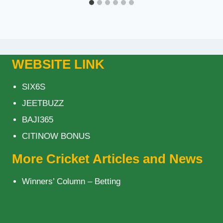
WEBSITE LINK
SIX6S
JEETBUZZ
BAJI365
CITINOW BONUS
More Cricket Articles and News
Winners’ Column – Betting