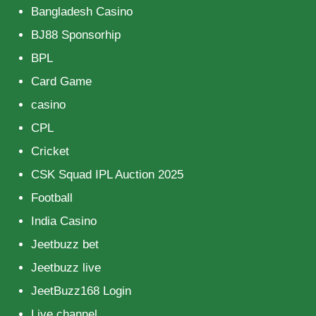
Bangladesh Casino
BJ88 Sponsorhip
BPL
Card Game
casino
CPL
Cricket
CSK Squad IPL Auction 2025
Football
India Casino
Jeetbuzz bet
Jeetbuzz live
JeetBuzz168 Login
Live channel