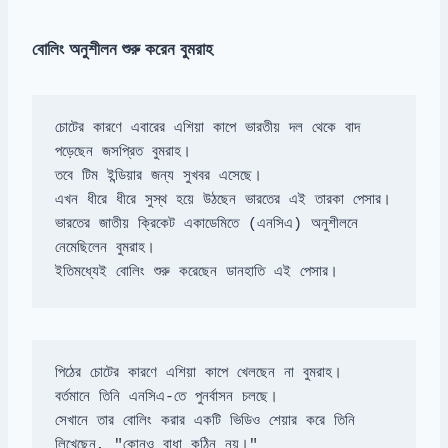
বোলিং অনুশীলন শুরু করেন বুমরাহ
চোটের কারণে এবারের এশিয়া কাপে ভারতীয় দল থেকে বাদ 
ভারতের জাতীয় ক্রিকেট একাডেমিতে (এনসিএ) অনুশীলনে 
ইতিমধ্যেই বোলিং শুরু করেছেন ডানহাতি এই পেসার।
সেখানে তার বোলিং করার একটি ভিডিও শেয়ার করে তিনি 