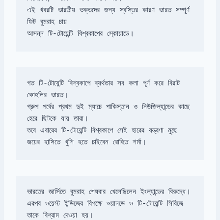
এই খবরটি ভারতীয় ভক্তদের জন্য স্বস্তির কারণ ভারত সম্পূর্ণ 
আসন্ন টি-টোয়েন্টি বিশ্বকাপের স্কোয়াডে।
গত টি-টোয়েন্টি বিশ্বকাপে ব্যর্থতার সব কলা পূর্ণ করে বিরাট 
গ্রুপ পর্বের প্রথম দুই ম্যাচে পাকিস্তান ও নিউজিল্যান্ডের কাছে 
তবে এবারের টি-টোয়েন্টি বিশ্বকাপে সেই হারের যন্ত্রণা মুছে 
জয়ের হাসিতে খুশি হতে চাইবেন রোহিত শর্মা।
এরপর ওয়েস্ট ইন্ডিজের বিপক্ষে ওয়ানডে ও টি-টোয়েন্টি সিরিজে 