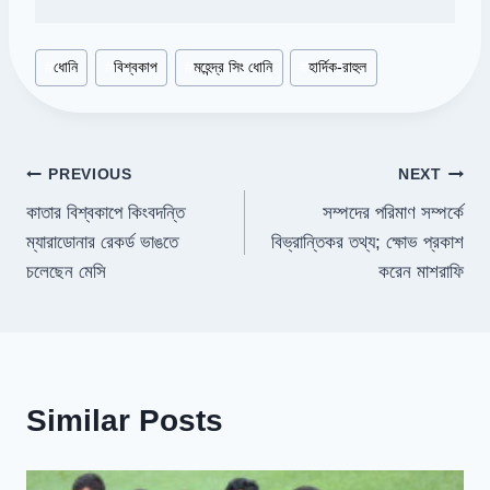
Post
#
ধোনি
#
বিশ্বকাপ
#
মহেন্দ্র সিং ধোনি
#
হার্দিক-রাহুল
Tags:
Post
PREVIOUS
NEXT
কাতার বিশ্বকাপে কিংবদন্তি
সম্পদের পরিমাণ সম্পর্কে
navigation
ম্যারাডোনার রেকর্ড ভাঙতে
বিভ্রান্তিকর তথ্য; ক্ষোভ প্রকাশ
চলেছেন মেসি
করেন মাশরাফি
Similar Posts