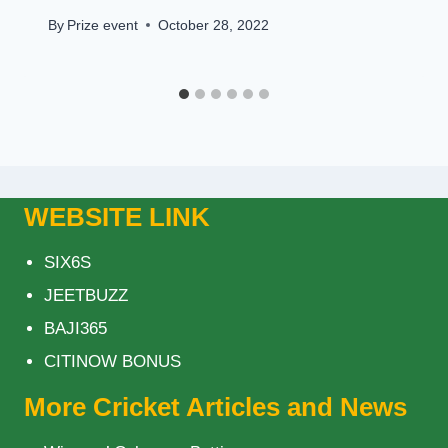
By
Prize event
October 28, 2022
WEBSITE LINK
SIX6S
JEETBUZZ
BAJI365
CITINOW BONUS
More Cricket Articles and News