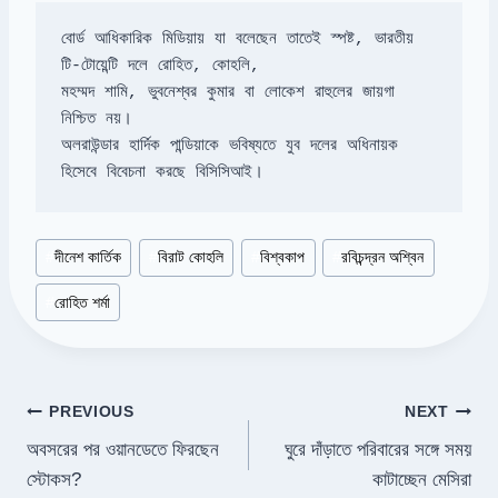
বোর্ড আধিকারিক মিডিয়ায় যা বলেছেন তাতেই স্পষ্ট, ভারতীয় 
টি-টোয়েন্টি দলে রোহিত, কোহলি, 

মহম্মদ শামি, ভুবনেশ্বর কুমার বা লোকেশ রাহুলের জায়গা 
অলরাউন্ডার হার্দিক পান্ডিয়াকে ভবিষ্যতে যুব দলের অধিনায়ক 
হিসেবে বিবেচনা করছে বিসিসিআই।
Post
#
দীনেশ কার্তিক
#
বিরাট কোহলি
#
বিশ্বকাপ
#
রবিচন্দ্রন অশ্বিন
Tags:
#
রোহিত শর্মা
Post
PREVIOUS
NEXT
অবসরের পর ওয়ানডেতে ফিরছেন
ঘুরে দাঁড়াতে পরিবারের সঙ্গে সময়
navigation
স্টোকস?
কাটাচ্ছেন মেসিরা