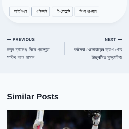
Post
#
আইপিএল
#
ওডিআই
#
টি-টোয়েন্টি
#
শিখর ধাওয়ান
Tags:
Post
PREVIOUS
NEXT
নতুন চ্যালেঞ্জ নিতে প্রস্তুত
বর্ষসেরা খেলোয়াড়ের ক্যাপ পেয়ে
navigation
সাকিব আল হাসান
উচ্ছ্বসিত মুস্তাফিজ
Similar Posts