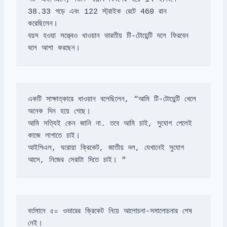
38.33 গড়ে এবং 122 স্ট্রাইক রেটে 460 রান 
বয়স হওয়া সত্ত্বেও ধাওয়ান ভারতীয় টি-টোয়েন্টি দলে ফিরবেন 
বলে আশা করছেন।
একটি সাক্ষাত্কারে ধাওয়ান বলেছিলেন, “আমি টি-টোয়েন্টি খেলে 
আমি সত্যিই কেন জানি না. তবে আমি চাই, সুযোগ পেলেই 
আইপিএল, ঘরোয়া ক্রিকেট, জাতীয় দল, যেখানেই সুযোগ 
আসে, নিজের সেরাটা দিতে চাই। "
বর্তমানে ৫০ ওভারের ক্রিকেট নিয়ে আলোচনা-সমালোচনার শেষ 