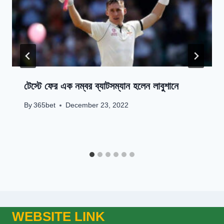
টেস্টে ফের এক নম্বর ব্যাটসম্যান হলেন লাবুশানে
By
365bet
December 23, 2022
WEBSITE LINK