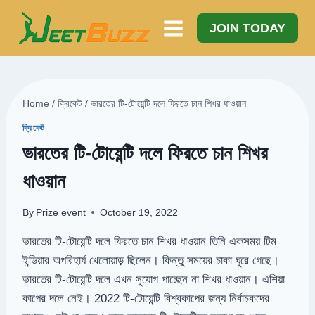
Skip
to
JOIN TODAY
content
Home
/
ক্রিকেট
/
ভারতের টি-টোয়েন্টি দলে ফিরতে চান শিখর ধাওয়ান
ক্রিকেট
ভারতের টি-টোয়েন্টি দলে ফিরতে চান শিখর
ধাওয়ান
By
Prize event
October 19, 2022
ভারতের টি-টোয়েন্টি দলে ফিরতে চান শিখর ধাওয়ান তিনি একসময় টিম
ইন্ডিয়ার অপরিহার্য খেলোয়াড় ছিলেন। কিন্তু সময়ের চাকা ঘুরে গেছে।
ভারতের টি-টোয়েন্টি দলে এখন সুযোগ পাচ্ছেন না শিখর ধাওয়ান। এশিয়া
কাপের দলে নেই। 2022 টি-টোয়েন্টি বিশ্বকাপের জন্য নির্বাচকদের