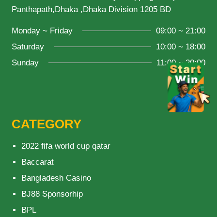
Panthapath,Dhaka ,Dhaka Division 1205 BD
Monday ~ Friday
09:00 ~ 21:00
Saturday
10:00 ~ 18:00
Sunday
11:00 ~ 20:00
CATEGORY
2022 fifa world cup qatar
Baccarat
Bangladesh Casino
BJ88 Sponsorhip
BPL