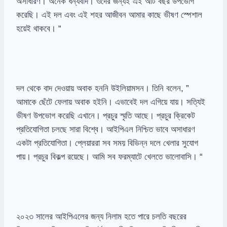
অসাধারণ।
অনেক
ধন্যবাদ।
ওদের
জন্যই
এই
আট
বছর
উপভোগ
করেছি।
এই
দল
এবং
এই
শহর
আজীবন
আমার
কাছে
ভীষণ
স্পেশাল
হয়েই
থাকবে।
“
দল
থেকে
বাদ
দেওয়ায়
অবাক
হননি
উইলিয়ামসন।
তিনি
বলেন
, ”
আমাকে
ছেঁটে
ফেলায়
অবাক
হইনি।
এভাবেই
দল
এগিয়ে
যায়।
সত্যিই
ভীষণ
উপভোগ
করেছি
এখানে।
প্রচুর
স্মৃতি
আছে।
প্রচুর
ক্রিকেট
প্রতিযোগিতা
চলছে
সারা
বিশ্বে।
আইপিএল
নিশ্চিত
ভাবে
অসাধারণ
একটা
প্রতিযোগিতা।
প্লেয়াররা
সব
সময়
বিভিন্ন
দলে
খেলার
সুযোগ
পায়।
প্রচুর
বিকল্প
রয়েছে।
আমি
সব
ফরম্যাটে
খেলতে
ভালোবাসি।
“
২০২৩
সালের
আইপিএলের
জন্য
নিলাম
হতে
পারে
চলতি
বছরের