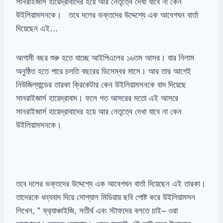
সানরাইজার্স হায়েদ্রাবাদের হয়ে আর নেতৃত্বে দেখা যাবে না কেন
উইলিয়ামসনকে। তবে দলের ভক্তদের উদ্দেশ্যে এক আবেগঘন বার্তা
দিয়েছেন এই…
আগামী
বছর
শুরু
হতে
যাচ্ছে
আইপিএলের
১৬তম
আসর।
যার
নিলাম
অনুষ্ঠিত
হতে
পারে
চলতি
বছরের
ডিসেম্বর
মাসে।
আর
তার
আগেই
নিউজিল্যান্ডের
তারকা
ক্রিকেটার
কেন
উইলিয়ামসনকে
বাদ
দিয়েছে
সানরাইজার্স
হায়েদ্রাবাদ।
ফলে
গত
আসরের
মতো
এই
আসরে
সানরাইজার্স
হায়েদ্রাবাদের
হয়ে
আর
নেতৃত্বে
দেখা
যাবে
না
কেন
উইলিয়ামসনকে।
তবে
দলের
ভক্তদের
উদ্দেশ্যে
এক
আবেগঘন
বার্তা
দিয়েছেন
এই
তারকা।
তাদেরকে
ধন্যবাদ
দিয়ে
সোশ্যাল
মিডিয়ায়
ছবি
পোষ্ট
করে
উইলিয়ামসন
লিখেন
, ”
ফ্র‍্যাঞ্চাইজি
,
সতীর্থ
এবং
স্টাফদের
বলতে
চাই
–
ওরা