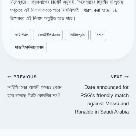
ডিসেম্বরে।
ক্রিকবাজের
রিপোর্ট
অনুযায়ী
,
ডিসেম্বরের
দ্বিতীয়
বা
তৃতীয়
সপ্তাহে
এই
নিলাম
করতে
পারে
বিসিসিআই।
ধারণা
করা
হচ্ছে
,
১৬
ডিসেম্বর
এই
নিলাম
অনুষ্ঠিত
হতে
পারে।
Post
#
আইপিএল
#
কেনউইলিয়ামসন
#
নিউজিল্যান্ড
#
নিলাম
Tags:
#
সানরাইজার্সহায়দ্রাবাদ
Post
PREVIOUS
NEXT
আইপিএলের আগামী আসরে কেমন
Date announced for
navigation
হতে চলেছে বিরাট কোহলির দল?
PSG’s friendly match
against Messi and
Ronaldo in Saudi Arabia