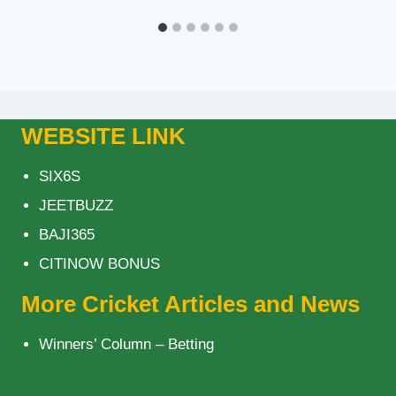
WEBSITE LINK
SIX6S
JEETBUZZ
BAJI365
CITINOW BONUS
More Cricket Articles and News
Winners’ Column – Betting