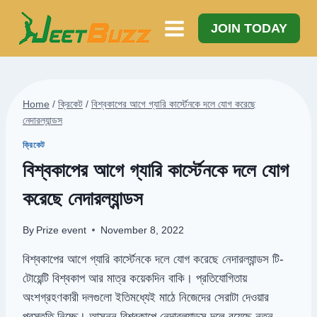
Skip
to
JOIN TODAY
content
Home
/
ক্রিকেট
/
বিশ্বকাপের আগে গ্যারি কার্স্টেনকে দলে যোগ করেছে
নেদারল্যান্ডস
ক্রিকেট
বিশ্বকাপের আগে গ্যারি কার্স্টেনকে দলে যোগ
করেছে নেদারল্যান্ডস
By
Prize event
November 8, 2022
বিশ্বকাপের আগে গ্যারি কার্স্টেনকে দলে যোগ করেছে নেদারল্যান্ডস টি-
টোয়েন্টি বিশ্বকাপ আর মাত্র কয়েকদিন বাকি। প্রতিযোগিতায়
অংশগ্রহণকারী দলগুলো ইতিমধ্যেই মাঠে নিজেদের সেরাটা দেওয়ার
প্রস্তুতি নিচ্ছে। আসন্ন বিশ্বকাপে নেদারল্যান্ডস দলে রয়েছে নতুন