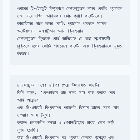
এবারের টি-টোয়েন্টি বিশ্বকাপে নেদারল্যান্ডস দলের কোচিং প্যানেলে 
কারস্টেনের সাথে দলের কোচিং প্যানেলে থাকবেন সাবেক 
নেদারল্যান্ডস ক্রিকেট বোর্ড জানিয়েছে যে তারা স্বল্পমেয়াদী 
চুক্তিতে দলের কোচিং প্যানেলে কার্স্টেন এবং ক্রিশ্চিয়ানকে যুক্ত 
করেছে।
তিনি বলেন, ‘কেপটাউনে ডাচ দলের সঙ্গে কাজ করতে পেরে 
এবং টি-টোয়েন্টি বিশ্বকাপের পরামর্শক হিসাবে তাদের সাথে যোগ 
ক্যাম্প চলাকালীন দক্ষতা ও পেশাদারিত্বের মাত্রা দেখে আমি 
তারা টি-টোয়েন্টি বিশ্বকাপে বড় প্রভাব ফেলতে প্রস্তুত এবং 