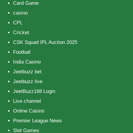
Card Game
casino
CPL
Cricket
CSK Squad IPL Auction 2025
Football
India Casino
Jeetbuzz bet
Jeetbuzz live
JeetBuzz168 Login
Live channel
Online Casino
Premier League News
Slot Games