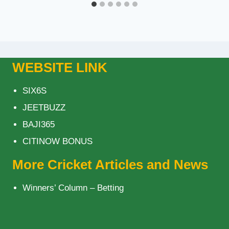
WEBSITE LINK
SIX6S
JEETBUZZ
BAJI365
CITINOW BONUS
More Cricket Articles and News
Winners’ Column – Betting