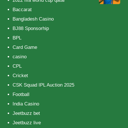
2022 fifa world cup qatar
Baccarat
Bangladesh Casino
BJ88 Sponsorhip
BPL
Card Game
casino
CPL
Cricket
CSK Squad IPL Auction 2025
Football
India Casino
Jeetbuzz bet
Jeetbuzz live