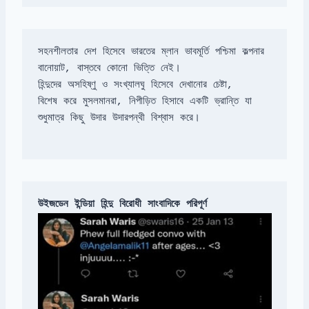
সহনশীলতার দেশ হিসেবে ভারতের ম্লান ভাবমূর্তি পশ্চিমা কল্পনার 
বিশেষ করে মুসলমানরা, নিপীড়িত হিসাবে একটি ভ্রান্তি যা 
শুধুমাত্র কিছু উদার উদারপন্থী বিশ্বাস করে।
