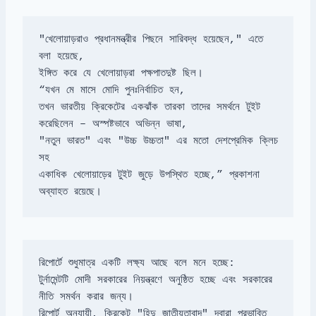
"খেলোয়াড়রাও প্রধানমন্ত্রীর পিছনে সারিবদ্ধ হয়েছেন," এতে 
তখন ভারতীয় ক্রিকেটের একঝাঁক তারকা তাদের সমর্থনে টুইট 
"নতুন ভারত" এবং "উচ্চ উচ্চতা" এর মতো দেশপ্রেমিক ক্লিচ 
একাধিক খেলোয়াড়ের টুইট জুড়ে উপস্থিত হচ্ছে,” প্রকাশনা 
অব্যাহত রয়েছে।
টুর্নামেন্টটি মোদী সরকারের নিয়ন্ত্রণে অনুষ্ঠিত হচ্ছে এবং সরকারের 
রিপোর্ট অনুযায়ী, ক্রিকেট "হিন্দু জাতীয়তাবাদ" দ্বারা প্রভাবিত 