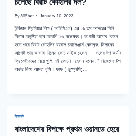
চলেছে বিরাট কোহলির দল?
By
365bet
January 10, 2023
ইন্ডিয়ান প্রিমিয়ার লিগ ( আইপিএল) এর ১৬ তম আসরের মিনি
নিলাম অনুষ্ঠিত হবে আগামী ২৩ নভেম্বর। আগামী আসরে কেমন
হতে পারে বিরাট কোহলির রয়্যাল চ্যালেঞ্জার্স বেঙ্গালুরু, নিলামের
আগেই তার আভাস দিলেন কোচ মাইক হেসন। দলের টপ অর্ডার
ক্রিকেটারদের নিয়ে খুশি এই কোচ। হেসন বলেন, ” নিজেদের টপ
অর্ডার নিয়ে আমরা খুশি। ফাফ ( ডুপ্লেসি)…
আইপিএলের
READ MORE
আগামী
আসরে
কেমন
হতে
চলেছে
ক্রিকেট
বিরাট
কোহলির
বাংলাদেশের বিপক্ষে প্রথম ওয়ানডে হেরে
দল?