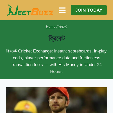
Skip
to
JOIN TODAY
content
Home
/
ক্রিকেট
ক্রিকেট
ক্রিকেট
Cricket Exchange: instant scoreboards, in-play
odds, player performance data and frictionless
transaction tools — with His Money in Under 24
Hours.