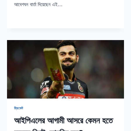
আবেগঘন বার্তা দিয়েছেন এই…
দল
READ MORE
থেকে
বাদ
দেওয়ায়
অবাক
নন
কেন
উইলিয়ামসন
ক্রিকেট
আইপিএলের আগামী আসরে কেমন হতে